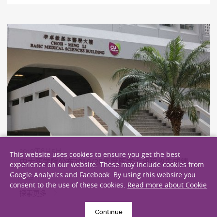
2019年8月5日
This website uses cookies to ensure you get the best
中大医学院公布2019/20年度医学士课程收生成绩
experience on our website. These may include cookies from
Google Analytics and Facebook. By using this website you
收生
consent to the use of these cookies.
Read more about Cookie
探索更多
Continue