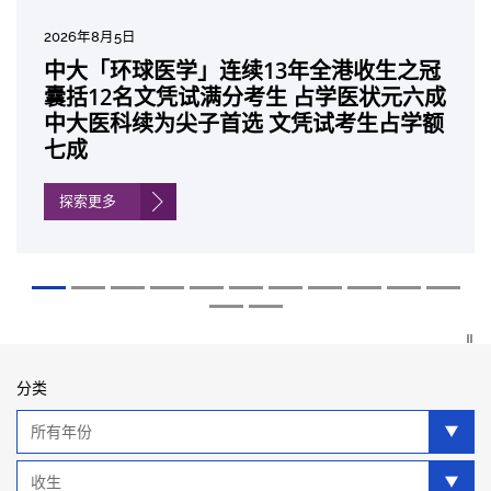
2026年7月27日
2026年8月5日
2026年7月10日
2026年7月10日
2026年7月7日
2026年6月29日
2026年6月22日
2026年6月17日
2026年6月10日
2026年6月5日
2026年6月2日
2026年5月19日
2026年5月14日
中大成立崭新 ITECH医疗科技评估平台 推
中大「环球医学」连续13年全港收生之冠
中大研发「AI-OCT」系统助测糖尿黄斑水
中大黄秀娟教授获颁中国工程界最高荣誉
中大新设「香港中文大学凤凰奖学金」嘉
中大全新一站式PGT-Plus方案 精准辨识
中大发现青光眼治疗新靶点 小鼠实验证实
中大成功拆解肝癌免疫治疗耐药性机制 揭
中大与多名全球专家共同牵头跨国肺癌研
中大教授陈重娥获颁「清野裕杰出领袖
中大汇聚逾200位区域专家 探讨私人医疗
中大张源津医生成首位亚洲研究员 荣获国
中大取得「从实验室到临床应用」研究突
动健康经济分析及价值医疗
囊括12名文凭试满分考生 占学医状元六成
肿 假阳性转介个案锐减六成 缩短患者轮
「光华工程科技奖」 成为今届医药衞生领
许公开试状元 鼓励学医状元走出课堂放眼
传统检测中复杂基因异常「盲点」 降低人
可恢复七成视力 有助开创崭新神经保护疗
一种免疫细胞具「除废喂食」新功能助癌
究 逾半晚期ALK阳性肺癌病人七年无恶化
奖」 成为本港首名学者荣膺亚洲糖尿病教
保险如何推动全民健康覆盖
际泌尿科权威奖项John K. Lattimer 讲座
破 初步证实GLP-1药物可改善严重中风康
中大医科续为尖子首选 文凭试考生占学额
候诊症时间
域唯一香港学者
世界 装备21世纪妙手仁医
工受孕流产及异常妊娠风险
法
细胞耐药性
因特定基因异常而引起的肺癌有望变成
研最高荣誉
奖
复情况
七成
「慢性病」 患者可与病共存
探索更多
探索更多
探索更多
探索更多
探索更多
探索更多
探索更多
探索更多
探索更多
探索更多
探索更多
探索更多
分类
年
分
类
类