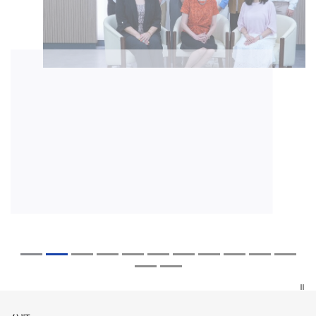
2026年8月5日
2026年7月27日
2026年7月10日
2026年7月10日
2026年7月7日
2026年6月29日
2026年6月22日
2026年6月17日
2026年6月10日
2026年6月5日
2026年6月2日
2026年5月19日
2026年5月14日
中大「環球醫學」連續13年全港收生之冠
中大研發「AI-OCT」系統助測糖尿黃斑水
中大黃秀娟教授獲頒中國工程界最高榮譽
中大新設「香港中文大學鳳凰獎學金」嘉
中大全新一站式PGT-Plus方案 精準辨識
中大發現青光眼治療新靶點 小鼠實驗證實
中大成功拆解肝癌免疫治療耐藥性機制 揭
中大與多名全球專家共同牽頭跨國肺癌研
中大教授陳重娥獲頒「清野裕傑出領袖
中大匯聚逾200位區域專家 探討私人醫療
中大張源津醫生成首位亞洲研究員 榮獲國
中大取得「從實驗室到臨床應用」研究突
中大成立嶄新 ITECH醫療科技評估平台 推
囊括12名文憑試滿分考生 佔學醫狀元六成
腫 假陽性轉介個案銳減六成 縮短患者輪
「光華工程科技獎」 成為今屆醫藥衞生領
許公開試狀元 鼓勵學醫狀元走出課堂放眼
傳統檢測中複雜基因異常「盲點」 降低人
可恢復七成視力 有助開創嶄新神經保護療
一種免疫細胞具「除廢餵食」新功能助癌
究 逾半晚期ALK陽性肺癌病人七年無惡化
獎」 成為本港首名學者榮膺亞洲糖尿病教
保險如何推動全民健康覆蓋
際泌尿科權威獎項John K. Lattimer 講座
破 初步證實GLP-1藥物可改善嚴重中風康
動健康經濟分析及價值醫療
中大醫科續為尖子首選 文憑試考生佔學額
候診症時間
域唯一香港學者
世界 裝備21世紀妙手仁醫
工受孕流產及異常妊娠風險
法
細胞耐藥性
因特定基因異常而引起的肺癌有望變成
研最高榮譽
獎
復情況
七成
「慢性病」 患者可與病共存
探索更多
探索更多
探索更多
探索更多
探索更多
探索更多
探索更多
探索更多
探索更多
探索更多
探索更多
探索更多
探索更多