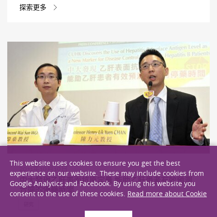
探索更多
This website uses cookies to ensure you get the best
2011年10月10日
experience on our website. These may include cookies from
中大發現乙肝表面抗原定量 能助乙肝患者有效預測
Google Analytics and Facebook. By using this website you
合適的停藥時間
consent to the use of these cookies.
Read more about Cookie
研究