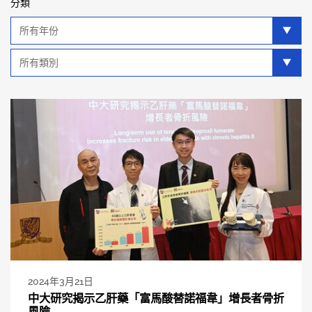
分類
年
分
類
類
別
分
類
2024年3月21日
中大研究揭示乙肝藥「富馬酸替諾福韋」增長者骨折
風險