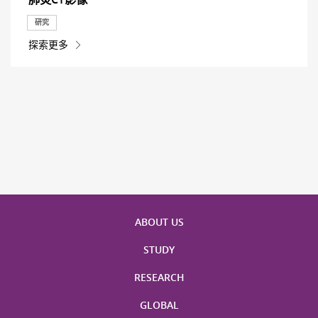
研究
探索更多
ABOUT US
STUDY
RESEARCH
GLOBAL