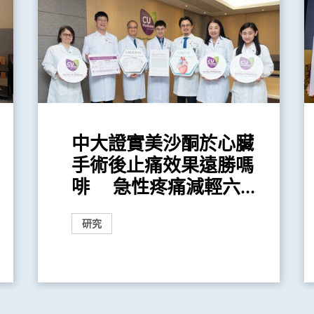
中大證實美沙酮於心臟
手術後止痛效果遠勝嗎
啡 急性疼痛減輕六...
研究