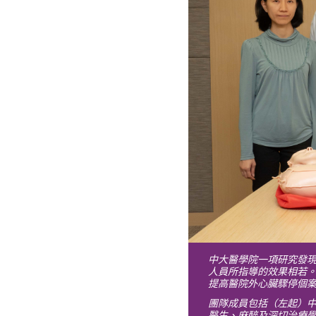
中大醫學院一項研究發
人員所指導的效果相若
提高醫院外心臟驟停個
團隊成員包括（左起）
醫生、麻醉及深切治療