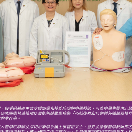
現，接受過基礎生命支援知識和技能培訓的中學教師，可為中學生提供心
。研究團隊希望這項結果能夠鼓勵學校將「心肺復甦和自動體外除顫器操
案的生存率。
中大醫學院麻醉及深切治療學系護士侯碧怡女士、意外及急救醫學教研部
學系李煥坤教授、博士研究生張海霆女士、名譽臨床副教授高曉輝醫生，