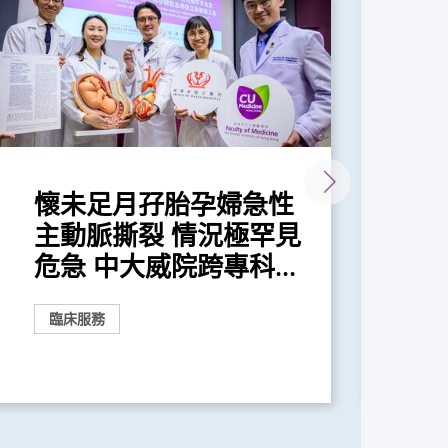
懷未足月孖胎孕婦急性
中
主動脈撕裂 情況極罕見
人
危急 中大威院跨專科...
血
臨床服務
研