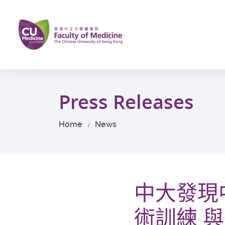
Skip
to
main
content
Start
main
Press Releases
content
Home
News
中大發現
術訓練 