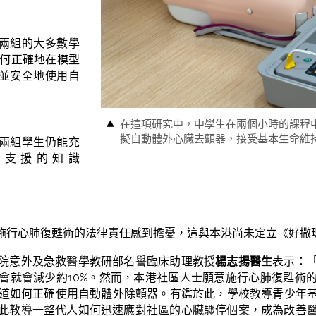
兩組的大多數學
如何正確地在模型
並安全地使用自
在這項研究中，中學生在兩個小時的課程
擬自動體外心臟去顫器，接受基本生命維
兩組學生仍能充
命支援的知識
施行心肺復甦術的法律責任感到擔憂，這與本港尚未定立《好撒
院意外及急救醫學教研部名譽臨床助理教授
楊志揚醫生
表示：
會就會減少約10%。然而，本港社區人士願意施行心肺復甦術
人知道如何正確使用自動體外除顫器。有鑑於此，學校教導青少年
此教導一整代人如何迅速應對社區的心臟驟停個案，成為改善