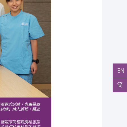
EN
简
肺復甦的訓練，與由醫療
作訓練」納入課程，藉此
名譽臨床助理教授楊志揚
以及急症科專科醫生蘇潔