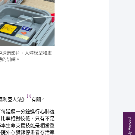
中透過影片、人體模型和虛
持的訓練。
[1]
瑪利亞人法》
有關。
「每延遲一分鐘進行心肺復
的比率相對較低，只有不足
Recently Viewed
基本生命支援技能是相當重
醫院外心臟驟停患者存活率