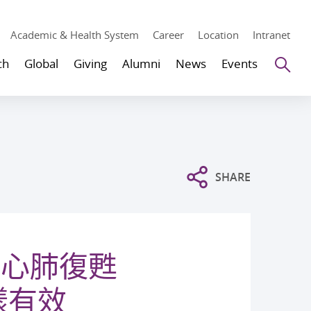
Academic & Health System
Career
Location
Intranet
Se
ch
Global
Giving
Alumni
News
Events
SHARE
的心肺復甦
樣有效