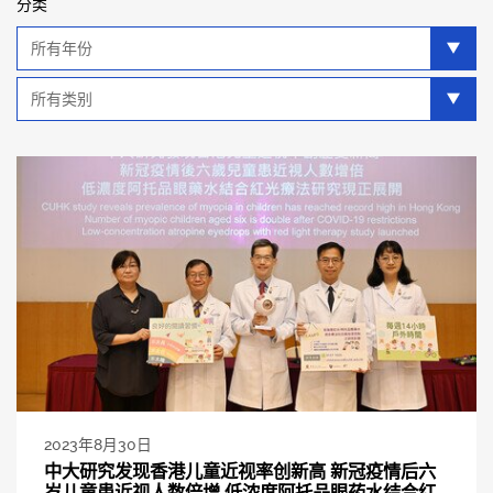
分类
年
分
类
类
别
分
类
2023年8月30日
中大研究发现香港儿童近视率创新高 新冠疫情后六
岁儿童患近视人数倍增 低浓度阿托品眼药水结合红