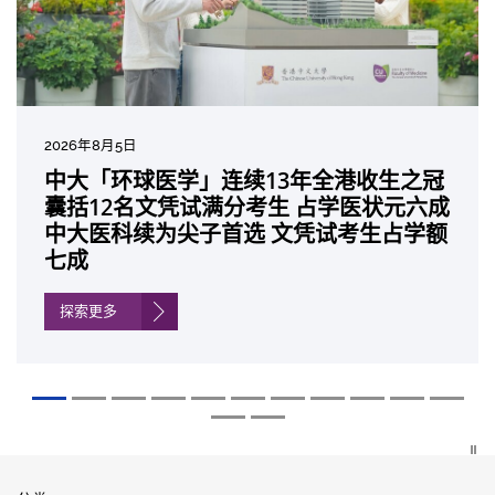
2026年8月5日
2026年7月10日
2026年7月10日
2026年7月7日
2026年6月29日
2026年6月22日
2026年6月17日
2026年6月10日
2026年6月5日
2026年6月2日
2026年5月19日
2026年5月14日
中大「环球医学」连续13年全港收生之冠
中大研发「AI-OCT」系统助测糖尿黄斑水
中大黄秀娟教授获颁中国工程界最高荣誉
中大新设「香港中文大学凤凰奖学金」嘉
中大全新一站式PGT-Plus方案 精准辨识
中大发现青光眼治疗新靶点 小鼠实验证实
中大成功拆解肝癌免疫治疗耐药性机制 揭
中大与多名全球专家共同牵头跨国肺癌研
中大教授陈重娥获颁「清野裕杰出领袖
中大汇聚逾200位区域专家 探讨私人医疗
中大张源津医生成首位亚洲研究员 荣获国
中大取得「从实验室到临床应用」研究突
囊括12名文凭试满分考生 占学医状元六成
肿 假阳性转介个案锐减六成 缩短患者轮
「光华工程科技奖」 成为今届医药衞生领
许公开试状元 鼓励学医状元走出课堂放眼
传统检测中复杂基因异常「盲点」 降低人
可恢复七成视力 有助开创崭新神经保护疗
一种免疫细胞具「除废喂食」新功能助癌
究 逾半晚期ALK阳性肺癌病人七年无恶化
奖」 成为本港首名学者荣膺亚洲糖尿病教
保险如何推动全民健康覆盖
际泌尿科权威奖项John K. Lattimer 讲座
破 初步证实GLP-1药物可改善严重中风康
中大医科续为尖子首选 文凭试考生占学额
候诊症时间
域唯一香港学者
世界 装备21世纪妙手仁医
工受孕流产及异常妊娠风险
法
细胞耐药性
因特定基因异常而引起的肺癌有望变成
研最高荣誉
奖
复情况
七成
「慢性病」 患者可与病共存
探索更多
探索更多
探索更多
探索更多
探索更多
探索更多
探索更多
探索更多
探索更多
探索更多
探索更多
探索更多