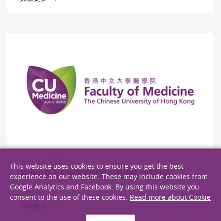
2014年9月15日
This website uses cookies to ensure you get the best
香港中文大学医学院就学生罢课的立场声明
experience on our website. These may include cookies from
Google Analytics and Facebook. By using this website you
回应
consent to the use of these cookies.
Read more about Cookie
探索更多