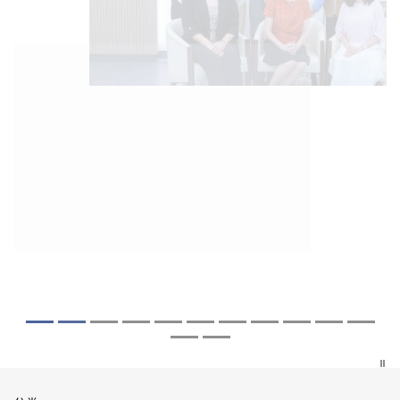
2026年7月27日
2026年8月5日
2026年7月10日
2026年7月10日
2026年7月7日
2026年6月29日
2026年6月22日
2026年6月17日
2026年6月10日
2026年6月5日
2026年6月2日
2026年5月19日
2026年5月14日
中大成立崭新 ITECH医疗科技评估平台 推
中大「环球医学」连续13年全港收生之冠
中大研发「AI-OCT」系统助测糖尿黄斑水
中大黄秀娟教授获颁中国工程界最高荣誉
中大新设「香港中文大学凤凰奖学金」嘉
中大全新一站式PGT-Plus方案 精准辨识
中大发现青光眼治疗新靶点 小鼠实验证实
中大成功拆解肝癌免疫治疗耐药性机制 揭
中大与多名全球专家共同牵头跨国肺癌研
中大教授陈重娥获颁「清野裕杰出领袖
中大汇聚逾200位区域专家 探讨私人医疗
中大张源津医生成首位亚洲研究员 荣获国
中大取得「从实验室到临床应用」研究突
动健康经济分析及价值医疗
囊括12名文凭试满分考生 占学医状元六成
肿 假阳性转介个案锐减六成 缩短患者轮
「光华工程科技奖」 成为今届医药衞生领
许公开试状元 鼓励学医状元走出课堂放眼
传统检测中复杂基因异常「盲点」 降低人
可恢复七成视力 有助开创崭新神经保护疗
一种免疫细胞具「除废喂食」新功能助癌
究 逾半晚期ALK阳性肺癌病人七年无恶化
奖」 成为本港首名学者荣膺亚洲糖尿病教
保险如何推动全民健康覆盖
际泌尿科权威奖项John K. Lattimer 讲座
破 初步证实GLP-1药物可改善严重中风康
中大医科续为尖子首选 文凭试考生占学额
候诊症时间
域唯一香港学者
世界 装备21世纪妙手仁医
工受孕流产及异常妊娠风险
法
细胞耐药性
因特定基因异常而引起的肺癌有望变成
研最高荣誉
奖
复情况
七成
「慢性病」 患者可与病共存
探索更多
探索更多
探索更多
探索更多
探索更多
探索更多
探索更多
探索更多
探索更多
探索更多
探索更多
探索更多