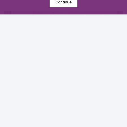
Continue
2014年4月3日
中大与哈佛合作推动公共卫生教学及研究 促进人类
健康福祉
国际合作
探索更多