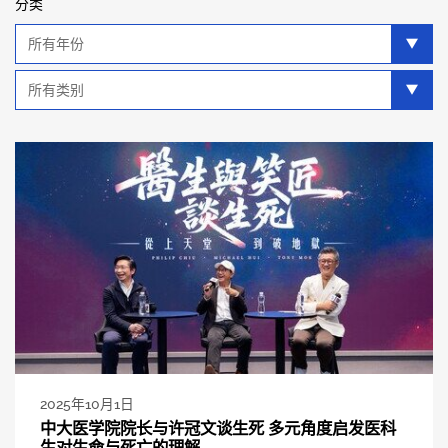
分类
年
分
类
类
别
分
类
2025年10月1日
中大医学院院长与许冠文谈生死 多元角度启发医科
生对生命与死亡的理解