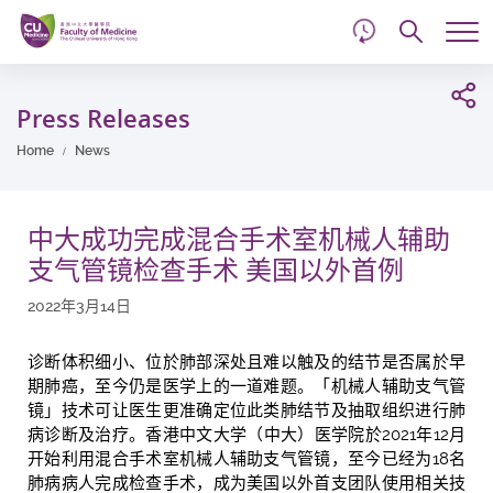
d
Skip
Searc
to
Tog
main
me
Start
content
main
Press Releases
content
Home
News
中大成功完成混合手术室机械人辅助
支气管镜检查手术 美国以外首例
2022年3月14日
诊断体积细小、位於肺部深处且难以触及的结节是否属於早
期肺癌，至今仍是医学上的一道难题。「机械人辅助支气管
镜」技术可让医生更准确定位此类肺结节及抽取组织进行肺
病诊断及治疗。香港中文大学（中大）医学院於2021年12月
开始利用混合手术室机械人辅助支气管镜，至今已经为18名
肺病病人完成检查手术，成为美国以外首支团队使用相关技