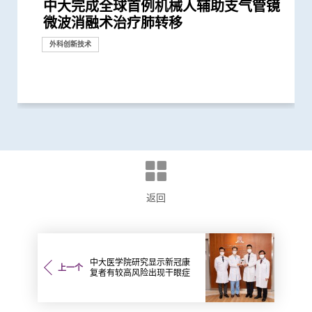
中大完成全球首例机械人辅助支气管镜
中大成功应用混合手术室「经气管微波
中大利用「混合手术室」结合「电磁导
中大与多名全球专家共同牵头跨国肺癌
中大发现造血调节因子在肿瘤微环境的
中大医学院与国际肺癌研究团队发现
中大医学院成功破解肺癌免疫抑制关键
中大医学院与国际肺癌团队测试免疫治
中大与国际团队领导肺癌研究 证实
中大医学院联同韩国知名学府为肺癌免
中大医学院发现东亚地区肺癌发病率及
中大医学院莫树锦教授成首位来自亚洲
莫树锦教授获欧洲肿瘤学会颁发「终身
中大证新治疗方案较常规治疗有效延长
中大研究获世界顶尖医学期刊推崇
中大领导ALK阳性肺腺癌研究证实 新标
中大率国际研究 订治疗肺癌基因变异
中大合作研究改变全球肺腺癌治疗方向
中大李树芬医学基金肿瘤学教授莫树锦
微波消融术治疗肺转移
消融术」无创治肺癌成亚太首例
航支气管镜」技术 实时影像追踪及抽
研究 逾半晚期ALK阳性肺癌病人七年无
重要角色 为肺癌带来新的治疗靶点
相比传统治疗 标靶治疗可延长晚期非
将血液中「中性粒细胞」转化成新一代
疗结合化疗成效 为转移性非小细胞肺
Lorlatinib可成为ALK阳性晚期非小细
疫疗法开发人工智能分析工具
死亡率冠绝全球
学府学者获全球「肿瘤学巨人」称誉
成就奖」全球第一人将晚期肺癌治疗
晚期肺癌病人存活期
靶药成效超现时标准疗法两倍
新典范
研究证实标靶药较有效治疗出现EML4-
教授就职演讲「向肺癌宣战」
奖项及荣誉
取微细病变组织 能诊治少至2毫米...
恶化 因特定基因异常而引起的肺癌...
小细胞肺癌患者的无恶化存活期逾一倍
抗癌疗法
癌患者开发新治疗方案
胞肺癌一线治疗
表彰他推动全球肺癌研究及治疗的杰...
「个人化」 被誉为「肿瘤学传奇」
ALK基因异变的晚期肺腺癌病人
外科创新技术
外科创新技术
研究
研究
研究
研究
研究
研究
研讨会
外科创新技术
研究
研究
研究
研究
研究
奖项及荣誉
奖项及荣誉
研究
返回
中大医学院研究显示新冠康
上一个
复者有较高风险出现干眼症