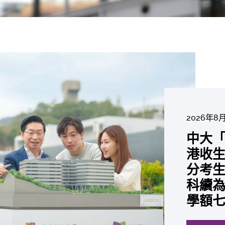
2026年8
2026年6
2026年7
2026年7
2026年7
2026年6
2026年7月2
中大「
中大
2026年6
2026年6
2026年6
2026年6
2026年5
2026年5
中大研
中大
中大
中大全
中
港收生
國肺癌
中大發
中大
中大
中大匯
中大
中大
糖尿黃
最高
學金」
精準
分考生
肺癌病
鼠實驗
性機制
出領袖
私人
員 榮
用」研
銳減六
成為
醫狀元
常「盲
科續為
因異
助開
廢餵
榮膺
覆蓋
John 
藥物
間
學者
21世
及異
學額
「慢性
探索更
探索更
探索更
探索更
探索更
探索更