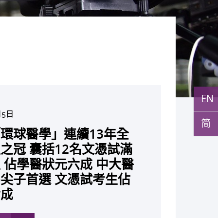
EN
月5日
月10日
简
月10日
月10日
月7日
月29日
7日
環球醫學」連續13年全
與多名全球專家共同牽頭跨
月22日
月17日
月5日
月2日
月19日
月14日
發「AI-OCT」系統助測
黃秀娟教授獲頒中國工程界
新設「香港中文大學鳳凰獎
新一站式PGT-Plus方案
大成立嶄新 ITECH醫療科技
之冠 囊括12名文憑試滿
研究 逾半晚期ALK陽性
現青光眼治療新靶點 小
成功拆解肝癌免疫治療耐藥
教授陳重娥獲頒「清野裕傑
聚逾200位區域專家 探討
張源津醫生成首位亞洲研究
取得「從實驗室到臨床應
斑水腫 假陽性轉介個案
榮譽「光華工程科技獎」
嘉許公開試狀元 鼓勵學
辨識傳統檢測中複雜基因異
評估平台 推動健康經濟分析及
 佔學醫狀元六成 中大醫
人七年無惡化 因特定基
證實可恢復七成視力 有
 揭一種免疫細胞具「除
獎」 成為本港首名學者
醫療保險如何推動全民健康
獲國際泌尿科權威獎項
究突破 初步證實GLP-1
成 縮短患者輪候診症時
今屆醫藥衞生領域唯一香港
走出課堂放眼世界 裝備
點」 降低人工受孕流產
價值醫療
尖子首選 文憑試考生佔
常而引起的肺癌有望變成
創嶄新神經保護療法
食」新功能助癌細胞耐藥性
亞洲糖尿病教研最高榮譽
K. Lattimer 講座獎
可改善嚴重中風康復情況
紀妙手仁醫
常妊娠風險
七成
病」 患者可與病共存
多
多
多
多
多
多