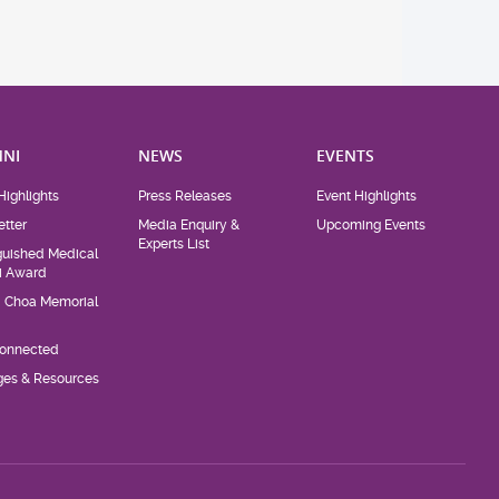
NI
NEWS
EVENTS
Highlights
Press Releases
Event Highlights
tter
Media Enquiry &
Upcoming Events
Experts List
guished Medical
i Award
d Choa Memorial
Connected
eges & Resources