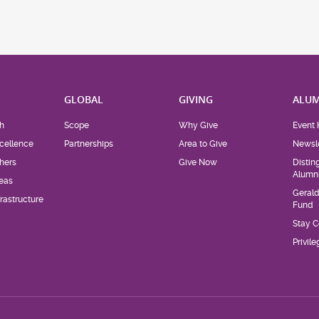
H
GLOBAL
GIVING
ALUM
h
Scope
Why Give
Event 
cellence
Partnerships
Area to Give
Newsle
hers
Give Now
Distin
Alumn
eas
Geral
rastructure
Fund
Stay 
Privil