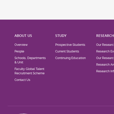
ABOUT US
STUDY
RESEARC
Overview
Prospective Students
Our Researc
People
Current Students
Research Ex
Schools, Departments
Continuing Education
Our Researc
& Unit
Research Ar
Faculty Global Talent
Research Inf
Recruitment Scheme
Contact Us