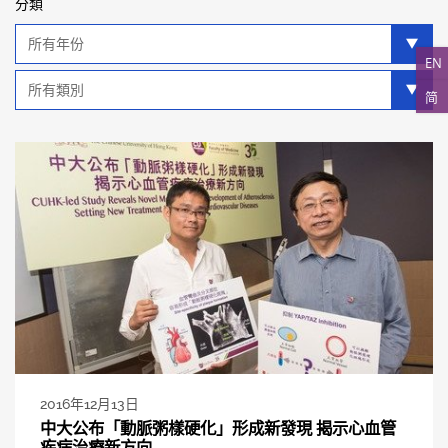
分類
年
分
EN
類
類
简
別
分
類
2016年12月13日
中大公布「動脈粥樣硬化」形成新發現 揭示心血管
疾病治療新方向