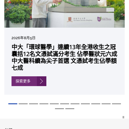
2026年8月5日
2026年7月27日
2026年7月10日
2026年7月10日
2026年7月7日
2026年6月29日
2026年6月22日
2026年6月17日
2026年6月10日
2026年6月5日
2026年6月2日
2026年5月19日
2026年5月14日
中大「環球醫學」連續13年全港收生之冠
中大成立嶄新 ITECH醫療科技評估平台 推
中大研發「AI-OCT」系統助測糖尿黃斑水
中大黃秀娟教授獲頒中國工程界最高榮譽
中大新設「香港中文大學鳳凰獎學金」嘉
中大全新一站式PGT-Plus方案 精準辨識
中大發現青光眼治療新靶點 小鼠實驗證實
中大成功拆解肝癌免疫治療耐藥性機制 揭
中大與多名全球專家共同牽頭跨國肺癌研
中大教授陳重娥獲頒「清野裕傑出領袖
中大匯聚逾200位區域專家 探討私人醫療
中大張源津醫生成首位亞洲研究員 榮獲國
中大取得「從實驗室到臨床應用」研究突
囊括12名文憑試滿分考生 佔學醫狀元六成
動健康經濟分析及價值醫療
腫 假陽性轉介個案銳減六成 縮短患者輪
「光華工程科技獎」 成為今屆醫藥衞生領
許公開試狀元 鼓勵學醫狀元走出課堂放眼
傳統檢測中複雜基因異常「盲點」 降低人
可恢復七成視力 有助開創嶄新神經保護療
一種免疫細胞具「除廢餵食」新功能助癌
究 逾半晚期ALK陽性肺癌病人七年無惡化
獎」 成為本港首名學者榮膺亞洲糖尿病教
保險如何推動全民健康覆蓋
際泌尿科權威獎項John K. Lattimer 講座
破 初步證實GLP-1藥物可改善嚴重中風康
中大醫科續為尖子首選 文憑試考生佔學額
候診症時間
域唯一香港學者
世界 裝備21世紀妙手仁醫
工受孕流產及異常妊娠風險
法
細胞耐藥性
因特定基因異常而引起的肺癌有望變成
研最高榮譽
獎
復情況
七成
「慢性病」 患者可與病共存
探索更多
探索更多
探索更多
探索更多
探索更多
探索更多
探索更多
探索更多
探索更多
探索更多
探索更多
探索更多
探索更多