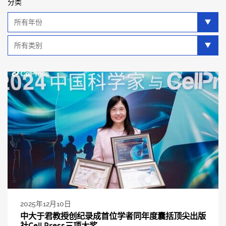
分类
年
分
类
类
别
分
类
2025年12月10日
中大于君教授创纪录成首位学者同年度囊括顶尖出版
社Cell Press三项大奖