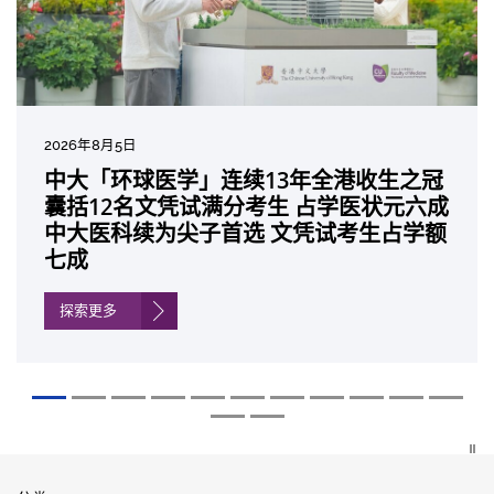
2026年7月27日
2026年8月5日
2026年7月10日
2026年7月10日
2026年7月7日
2026年6月29日
2026年6月22日
2026年6月17日
2026年6月10日
2026年6月5日
2026年6月2日
2026年5月19日
2026年5月14日
中大成立崭新 ITECH医疗科技评估平台 推
中大「环球医学」连续13年全港收生之冠
中大研发「AI-OCT」系统助测糖尿黄斑水
中大黄秀娟教授获颁中国工程界最高荣誉
中大新设「香港中文大学凤凰奖学金」嘉
中大全新一站式PGT-Plus方案 精准辨识
中大发现青光眼治疗新靶点 小鼠实验证实
中大成功拆解肝癌免疫治疗耐药性机制 揭
中大与多名全球专家共同牵头跨国肺癌研
中大教授陈重娥获颁「清野裕杰出领袖
中大汇聚逾200位区域专家 探讨私人医疗
中大张源津医生成首位亚洲研究员 荣获国
中大取得「从实验室到临床应用」研究突
动健康经济分析及价值医疗
囊括12名文凭试满分考生 占学医状元六成
肿 假阳性转介个案锐减六成 缩短患者轮
「光华工程科技奖」 成为今届医药衞生领
许公开试状元 鼓励学医状元走出课堂放眼
传统检测中复杂基因异常「盲点」 降低人
可恢复七成视力 有助开创崭新神经保护疗
一种免疫细胞具「除废喂食」新功能助癌
究 逾半晚期ALK阳性肺癌病人七年无恶化
奖」 成为本港首名学者荣膺亚洲糖尿病教
保险如何推动全民健康覆盖
际泌尿科权威奖项John K. Lattimer 讲座
破 初步证实GLP-1药物可改善严重中风康
中大医科续为尖子首选 文凭试考生占学额
候诊症时间
域唯一香港学者
世界 装备21世纪妙手仁医
工受孕流产及异常妊娠风险
法
细胞耐药性
因特定基因异常而引起的肺癌有望变成
研最高荣誉
奖
复情况
七成
「慢性病」 患者可与病共存
探索更多
探索更多
探索更多
探索更多
探索更多
探索更多
探索更多
探索更多
探索更多
探索更多
探索更多
探索更多