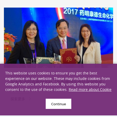
This website uses cookies to ensure you get the best
2017年12月14日
experience on our website. These may include cookies from
中大医学院两教授齐获「药明康德生命化学研究奖」
Google Analytics and Facebook. By using this website you
consent to the use of these cookies.
Read more about Cookie
奖项及荣誉
探索更多
Continue