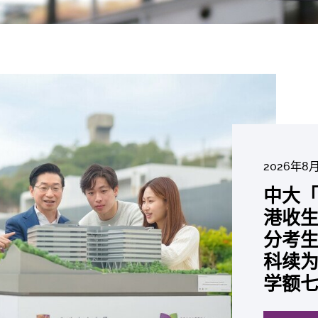
2026年8
2026年6
2026年7月27
2026年7
2026年7
2026年7
2026年6
中大「
中大
2026年6
2026年6
2026年6
2026年6
2026年5
2026年5
中大研
中大
中大
中大全
港收生
国肺癌
中大发
中大
中大
中大汇
中大
中大
糖尿黄
最高
学金」
精准
分考生
肺癌病
鼠实验
性机制
出领袖
私人
员 荣
用」研
锐减六
成为
医状元
常「盲
科续为
因异
助开
废喂
荣膺
覆盖
John 
药物
间
学者
21世
及异
学额
「慢性
探索更
探索更
探索更
探索更
探索更
探索更