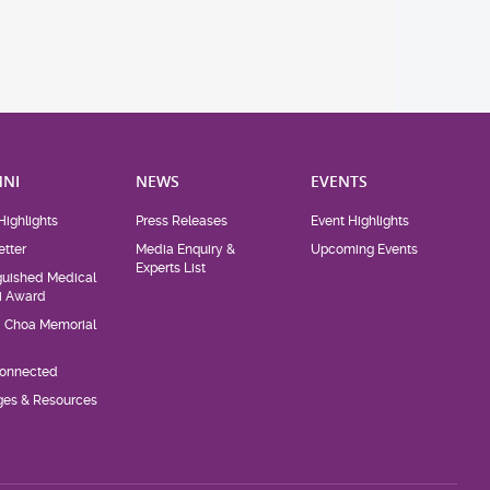
NI
NEWS
EVENTS
Highlights
Press Releases
Event Highlights
tter
Media Enquiry &
Upcoming Events
Experts List
guished Medical
i Award
d Choa Memorial
Connected
eges & Resources