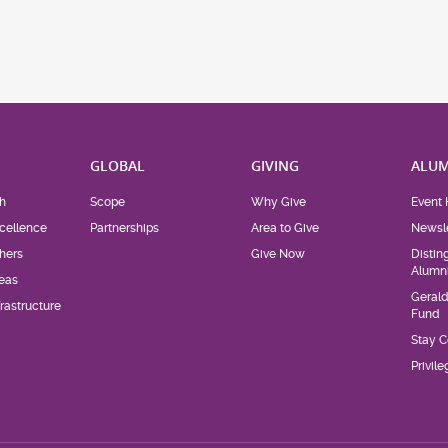
H
GLOBAL
GIVING
ALUM
h
Scope
Why Give
Event 
cellence
Partnerships
Area to Give
Newsle
hers
Give Now
Distin
Alumn
eas
Geral
rastructure
Fund
Stay 
Privil