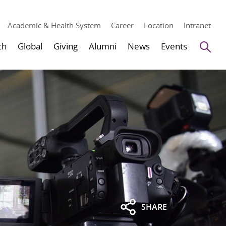
Academic & Health System
Career
Location
Intranet
Se
ch
Global
Giving
Alumni
News
Events
SHARE