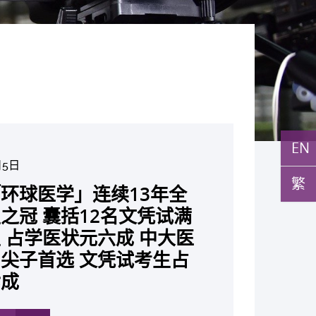
EN
月5日
月10日
日
月10日
月10日
月7日
月29日
繁
环球医学」连续13年全
与多名全球专家共同牵头跨
月22日
月17日
月5日
月2日
月19日
月14日
发「AI-OCT」系统助测
黄秀娟教授获颁中国工程界
新设「香港中文大学凤凰奖
新一站式PGT-Plus方案
之冠 囊括12名文凭试满
研究 逾半晚期ALK阳性
现青光眼治疗新靶点 小
成功拆解肝癌免疫治疗耐药
教授陈重娥获颁「清野裕杰
聚逾200位区域专家 探讨
张源津医生成首位亚洲研究
取得「从实验室到临床应
斑水肿 假阳性转介个案
荣誉「光华工程科技奖」
嘉许公开试状元 鼓励学
辨识传统检测中复杂基因异
 占学医状元六成 中大医
人七年无恶化 因特定基
证实可恢复七成视力 有
 揭一种免疫细胞具「除
奖」 成为本港首名学者
医疗保险如何推动全民健康
获国际泌尿科权威奖项
究突破 初步证实GLP-1
成 缩短患者轮候诊症时
今届医药衞生领域唯一香港
走出课堂放眼世界 装备
点」 降低人工受孕流产
尖子首选 文凭试考生占
常而引起的肺癌有望变成
创崭新神经保护疗法
食」新功能助癌细胞耐药性
亚洲糖尿病教研最高荣誉
K. Lattimer 讲座奖
可改善严重中风康复情况
纪妙手仁医
常妊娠风险
七成
病」 患者可与病共存
多
多
多
多
多
多