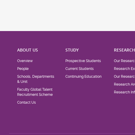
ABOUT US
STUDY
RESEARC
Overview
Prospective Students
Our Researc
People
Current Students
Research Ex
Schools, Departments
Continuing Education
Our Researc
& Unit
Research Ar
Faculty Global Talent
Research Inf
Recruitment Scheme
Contact Us