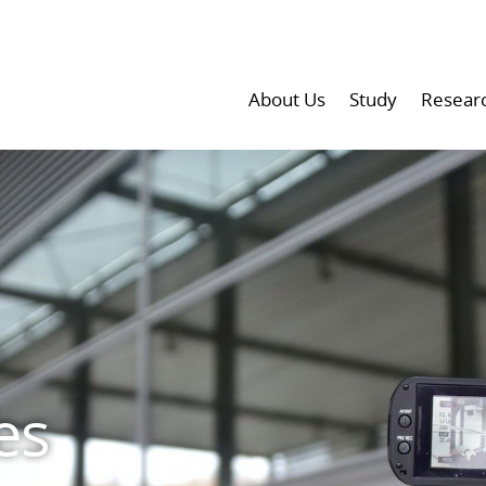
About Us
Study
Resear
es