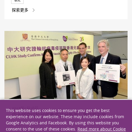
研究
探索更多
2017年1月16日
This website uses cookies to ensure you get the best
中大研究证轮状病毒疫苗对香港儿童非常有效
experience on our website. These may include cookies from
Google Analytics and Facebook. By using this website you
研究
consent to the use of these cookies.
Read more about Cookie