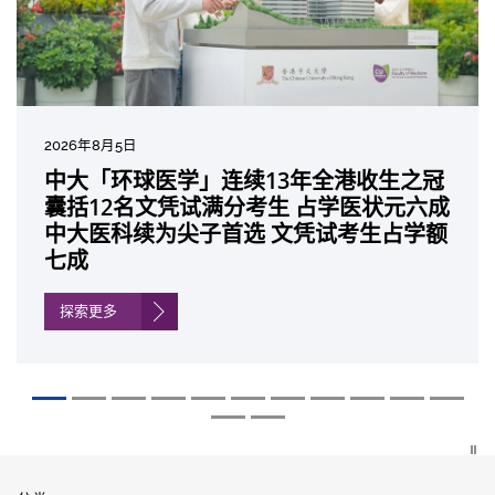
2026年8月5日
2026年7月27日
2026年7月10日
2026年7月10日
2026年7月7日
2026年6月29日
2026年6月22日
2026年6月17日
2026年6月10日
2026年6月5日
2026年6月2日
2026年5月19日
2026年5月14日
中大「环球医学」连续13年全港收生之冠
中大研发「AI-OCT」系统助测糖尿黄斑水
中大黄秀娟教授获颁中国工程界最高荣誉
中大新设「香港中文大学凤凰奖学金」嘉
中大全新一站式PGT-Plus方案 精准辨识
中大发现青光眼治疗新靶点 小鼠实验证实
中大成功拆解肝癌免疫治疗耐药性机制 揭
中大与多名全球专家共同牵头跨国肺癌研
中大教授陈重娥获颁「清野裕杰出领袖
中大汇聚逾200位区域专家 探讨私人医疗
中大张源津医生成首位亚洲研究员 荣获国
中大取得「从实验室到临床应用」研究突
中大成立崭新 ITECH医疗科技评估平台 推
囊括12名文凭试满分考生 占学医状元六成
肿 假阳性转介个案锐减六成 缩短患者轮
「光华工程科技奖」 成为今届医药衞生领
许公开试状元 鼓励学医状元走出课堂放眼
传统检测中复杂基因异常「盲点」 降低人
可恢复七成视力 有助开创崭新神经保护疗
一种免疫细胞具「除废喂食」新功能助癌
究 逾半晚期ALK阳性肺癌病人七年无恶化
奖」 成为本港首名学者荣膺亚洲糖尿病教
保险如何推动全民健康覆盖
际泌尿科权威奖项John K. Lattimer 讲座
破 初步证实GLP-1药物可改善严重中风康
动健康经济分析及价值医疗
中大医科续为尖子首选 文凭试考生占学额
候诊症时间
域唯一香港学者
世界 装备21世纪妙手仁医
工受孕流产及异常妊娠风险
法
细胞耐药性
因特定基因异常而引起的肺癌有望变成
研最高荣誉
奖
复情况
七成
「慢性病」 患者可与病共存
探索更多
探索更多
探索更多
探索更多
探索更多
探索更多
探索更多
探索更多
探索更多
探索更多
探索更多
探索更多
探索更多