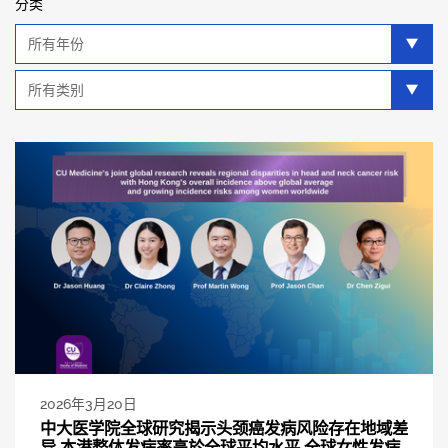
分类
年
分
类
类
别
分
类
2026年3月20日
中大医学院全球研究揭示头颈癌发病风险存在地域差
异 本港整体发病率高於全球平均水平 全球女性发病