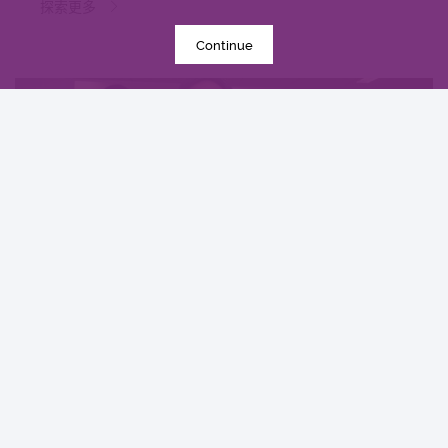
探索更多
Continue
2016年3月10日
中大研究发现本地每5名口咽癌患者1人感染HPV病
毒 推公众筛查以了解口腔感染HPV情况
研究
探索更多