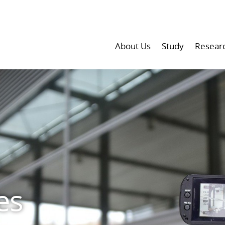
About Us
Study
Resear
es