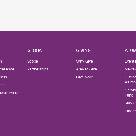
H
GLOBAL
GIVING
ALUM
h
Scope
Why Give
Event 
cellence
Partnerships
Area to Give
Newsle
hers
Give Now
Distin
Alumn
eas
Geral
rastructure
Fund
Stay 
Privil