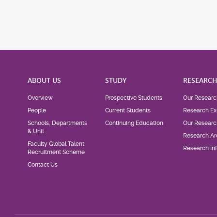
ABOUT US
STUDY
RESEARC
Overview
Prospective Students
Our Researc
People
Current Students
Research Ex
Schools, Departments
Continuing Education
Our Researc
& Unit
Research Ar
Faculty Global Talent
Research Inf
Recruitment Scheme
Contact Us