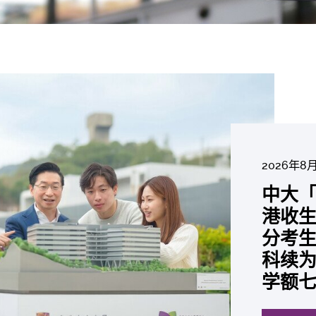
2026年8
2026年6
2026年7
2026年7
2026年7
2026年6
2026年7月
中大「
中大
2026年6
2026年6
2026年6
2026年6
2026年5
2026年5
中大研
中大
中大
中大全
港收生
国肺癌
中大
中大发
中大
中大
中大汇
中大
中大
糖尿黄
最高
学金」
精准
分考生
肺癌病
评估
鼠实验
性机制
出领袖
私人
员 荣
用」研
锐减六
成为
医状元
常「盲
科续为
因异
价值
助开
废喂
荣膺
覆盖
John 
药物
间
学者
21世
及异
学额
「慢性
探索更
探索更
探索更
探索更
探索更
探索更