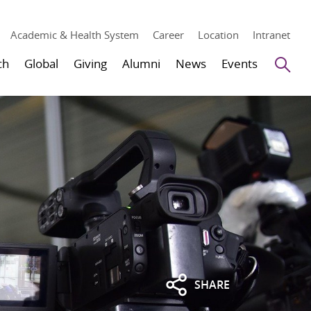
Academic & Health System
Career
Location
Intranet
Se
ch
Global
Giving
Alumni
News
Events
SHARE