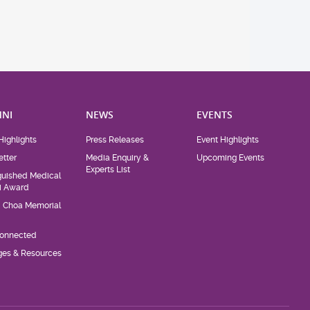
NI
NEWS
EVENTS
Highlights
Press Releases
Event Highlights
tter
Media Enquiry &
Upcoming Events
Experts List
guished Medical
i Award
d Choa Memorial
Connected
eges & Resources