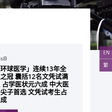
EN
月5日
月10日
月10日
月10日
月7日
月29日
繁
27日
环球医学」连续13年全
与多名全球专家共同牵头跨
月22日
月17日
月5日
月2日
月19日
月14日
发「AI-OCT」系统助测
黄秀娟教授获颁中国工程界
新设「香港中文大学凤凰奖
新一站式PGT-Plus方案
之冠 囊括12名文凭试满
研究 逾半晚期ALK阳性
成立崭新 ITECH医疗科技
现青光眼治疗新靶点 小
成功拆解肝癌免疫治疗耐药
教授陈重娥获颁「清野裕杰
聚逾200位区域专家 探讨
张源津医生成首位亚洲研究
取得「从实验室到临床应
斑水肿 假阳性转介个案
荣誉「光华工程科技奖」
嘉许公开试状元 鼓励学
辨识传统检测中复杂基因异
 占学医状元六成 中大医
人七年无恶化 因特定基
平台 推动健康经济分析及
证实可恢复七成视力 有
 揭一种免疫细胞具「除
奖」 成为本港首名学者
医疗保险如何推动全民健康
获国际泌尿科权威奖项
究突破 初步证实GLP-1
成 缩短患者轮候诊症时
今届医药衞生领域唯一香港
走出课堂放眼世界 装备
点」 降低人工受孕流产
尖子首选 文凭试考生占
常而引起的肺癌有望变成
医疗
创崭新神经保护疗法
食」新功能助癌细胞耐药性
亚洲糖尿病教研最高荣誉
K. Lattimer 讲座奖
可改善严重中风康复情况
纪妙手仁医
常妊娠风险
七成
病」 患者可与病共存
多
多
多
多
多
多