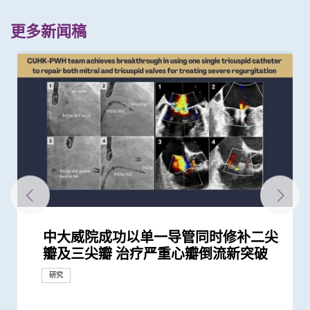
更多新闻稿
中大威院成功以单一导管同时修补二尖
中大医学院研究证实手提心脏超声波扫
中大研究证实银屑病关节炎患者炎症综
中大港大率先应用3D打印技术于复杂
中大率先采用三维心脏超声波以识别高
中大临床研究利用球囊心包切开术治疗
中大提倡结合房颤筛查及药物教育 助
瓣及三尖瓣 治疗严重心瓣倒流新突破
瞄器有效筛查胸主动脉瘤
合指数持续达标 能降低罹患心血管疾
心脏手术
风险二尖瓣脱垂患者
心包积水 术后复发率大减8成 患者免
长者减低中风风险
病风险
受重复入院「拮针」引流之苦
研究
研究
研究
研究
临床服务
研究
研究