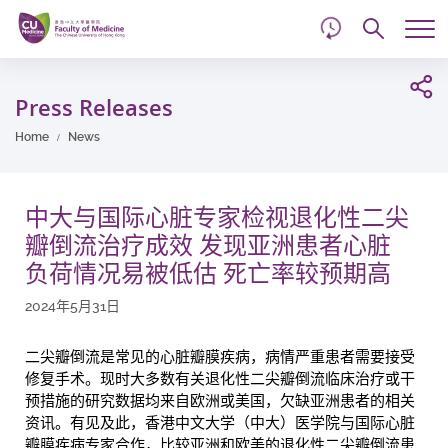
d
Skip
Searc
to
Tog
main
me
Start
content
main
Press Releases
content
Home
News
中大与国际心脏专家检视退化性二尖
瓣倒流治疗成效 发现亚洲患者心脏
负荷情况易被低估 死亡率较预期高
2024年5月31日
二尖瓣倒流是常见的心脏瓣膜疾病，病情严重患者需要接受
修复手术。现时大多数有关退化性二尖瓣倒流临床治疗或干
预措施的研究数据均来自欧洲或美国，欠缺亚洲患者的相关
资讯。有见及此，香港中文大学（中大）医学院与国际心脏
瓣膜疾病专家合作，比较亚洲和欧美的退化性二尖瓣倒流患