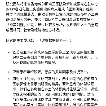
研究团队将来自香港威尔斯亲王医院及新加坡国家心脏中心
的737名退化性二尖瓣倒流的病人组成「亚洲研究」组别，
并於全球规模最大、由欧美机构结集而成的国际多中心二尖
瓣倒流病人名册，整合了682名二尖瓣倒流患者的数据为
「欧美对照」组别，通过比较及分析，发现两组人士的患病
成因相同，社会及经济地位亦相近。
研究的主要发现如下（详细数据见表一）：
欧美及亚洲研究队列在医学影像上呈现明显的相似性，
包括二尖瓣倒流严重程度、患病机制（瓣叶脱垂），以
及出现肺动脉高血压的情况。
亚洲患者年纪较轻，患病的风险因素及状况不一。
值得关注的是，在研究基线上，两个组别的心脏形态在
医学影像上显示出明显的差异。亚洲患者的体型较细
小，他们左心房和左心室的体积绝对值明显较小，远低
於临床指引的阈值，因而可能低估他们的病情。然而，
当以身体及心脏比例作基准重新计算，亚洲患者的左心
房和左心室尺寸实际上比欧美组别大，显示心脏容量严