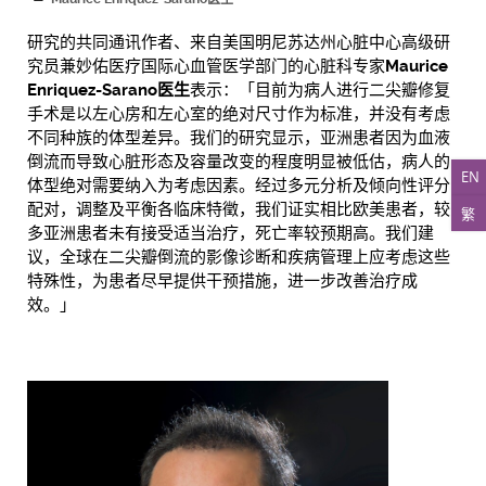
研究的共同通讯作者、来自美国明尼苏达州心脏中心高级研
究员兼妙佑医疗国际心血管医学部门的心脏科专家
Maurice
Enriquez-Sarano医生
表示：「目前为病人进行二尖瓣修复
手术是以左心房和左心室的绝对尺寸作为标准，并没有考虑
不同种族的体型差异。我们的研究显示，亚洲患者因为血液
倒流而导致心脏形态及容量改变的程度明显被低估，病人的
EN
体型绝对需要纳入为考虑因素。经过多元分析及倾向性评分
配对，调整及平衡各临床特徵，我们证实相比欧美患者，较
繁
多亚洲患者未有接受适当治疗，死亡率较预期高。我们建
议，全球在二尖瓣倒流的影像诊断和疾病管理上应考虑这些
特殊性，为患者尽早提供干预措施，进一步改善治疗成
效。」