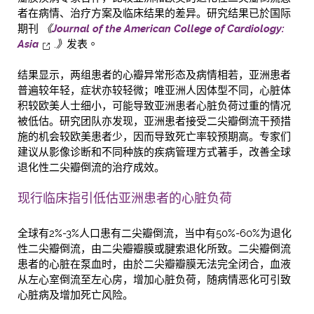
者在病情、治疗方案及临床结果的差异。研究结果已於国际
期刊
《
Journal of the American College of Cardiology:
Asia
.
》
发表。
结果显示，两组患者的心瓣异常形态及病情相若，亚洲患者
普遍较年轻，症状亦较轻微；唯亚洲人因体型不同，心脏体
积较欧美人士细小，可能导致亚洲患者心脏负荷过重的情况
被低估。研究团队亦发现，亚洲患者接受二尖瓣倒流干预措
施的机会较欧美患者少，因而导致死亡率较预期高。专家们
建议从影像诊断和不同种族的疾病管理方式著手，改善全球
退化性二尖瓣倒流的治疗成效。
现行临床指引低估亚洲患者的心脏负荷
全球有2%-3%人口患有二尖瓣倒流，当中有50%-60%为退化
性二尖瓣倒流，由二尖瓣瓣膜或腱索退化所致。二尖瓣倒流
患者的心脏在泵血时，由於二尖瓣瓣膜无法完全闭合，血液
从左心室倒流至左心房，增加心脏负荷，随病情恶化可引致
心脏病及增加死亡风险。