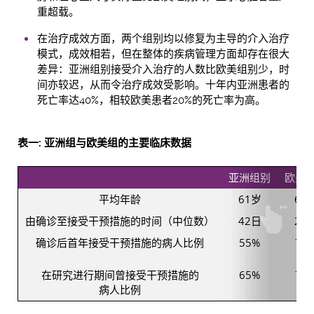
重超载。
在治疗成效方面，两个组别均以修复为主导的介入治疗
模式，成效相若，但在整体的疾病管理方面却存在很大
差异：亚洲组别接受介入治疗的人数比欧美组别少，时
间亦较迟，从而令治疗成效受影响。十年内亚洲患者的
死亡率达40%，相较欧美患者20%的死亡率为高。
表一
:
亚洲组与欧美组的主要临床数据
亚洲组别
欧美
平均年龄
61岁
66
由确诊至接受干预措施的时间（中位数）
42日
24
确诊后首年接受干预措施的病人比例
55%
77
在研究进行期间曾接受干预措施的
65%
79
病人比例