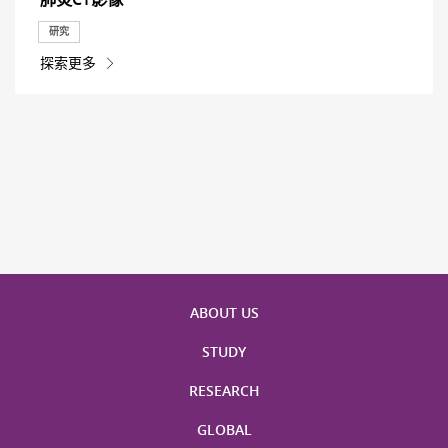
研究
探索更多
ABOUT US
STUDY
RESEARCH
GLOBAL