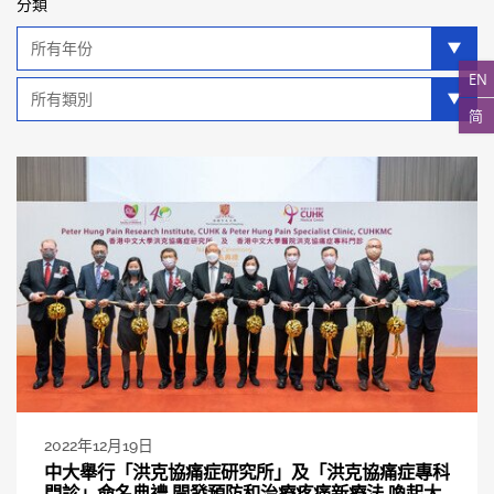
分類
年
分
EN
類
類
別
简
分
類
2022年12月19日
中大舉行「洪克協痛症研究所」及「洪克協痛症專科
門診」命名典禮 開發預防和治療疼痛新療法 喚起大