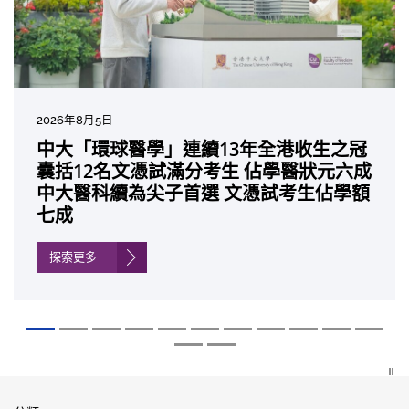
2026年8月5日
2026年7月10日
2026年7月10日
2026年7月7日
2026年6月29日
2026年6月22日
2026年6月17日
2026年6月10日
2026年6月5日
2026年6月2日
2026年5月19日
2026年5月14日
中大「環球醫學」連續13年全港收生之冠
中大研發「AI-OCT」系統助測糖尿黃斑水
中大黃秀娟教授獲頒中國工程界最高榮譽
中大新設「香港中文大學鳳凰獎學金」嘉
中大全新一站式PGT-Plus方案 精準辨識
中大發現青光眼治療新靶點 小鼠實驗證實
中大成功拆解肝癌免疫治療耐藥性機制 揭
中大與多名全球專家共同牽頭跨國肺癌研
中大教授陳重娥獲頒「清野裕傑出領袖
中大匯聚逾200位區域專家 探討私人醫療
中大張源津醫生成首位亞洲研究員 榮獲國
中大取得「從實驗室到臨床應用」研究突
囊括12名文憑試滿分考生 佔學醫狀元六成
腫 假陽性轉介個案銳減六成 縮短患者輪
「光華工程科技獎」 成為今屆醫藥衞生領
許公開試狀元 鼓勵學醫狀元走出課堂放眼
傳統檢測中複雜基因異常「盲點」 降低人
可恢復七成視力 有助開創嶄新神經保護療
一種免疫細胞具「除廢餵食」新功能助癌
究 逾半晚期ALK陽性肺癌病人七年無惡化
獎」 成為本港首名學者榮膺亞洲糖尿病教
保險如何推動全民健康覆蓋
際泌尿科權威獎項John K. Lattimer 講座
破 初步證實GLP-1藥物可改善嚴重中風康
中大醫科續為尖子首選 文憑試考生佔學額
候診症時間
域唯一香港學者
世界 裝備21世紀妙手仁醫
工受孕流產及異常妊娠風險
法
細胞耐藥性
因特定基因異常而引起的肺癌有望變成
研最高榮譽
獎
復情況
七成
「慢性病」 患者可與病共存
探索更多
探索更多
探索更多
探索更多
探索更多
探索更多
探索更多
探索更多
探索更多
探索更多
探索更多
探索更多