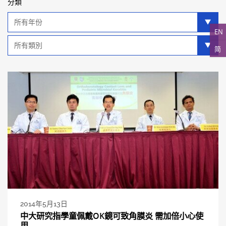
分類
年
分
EN
類
類
简
別
分
類
2014年5月13日
中大研究指學童佩戴OK鏡可致角膜炎 需加倍小心使
用