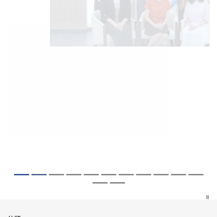
2026年8月5日
2026年7月10日
2026年7月10日
2026年7月7日
2026年6月29日
2026年6月22日
2026年6月17日
2026年6月10日
2026年6月5日
2026年6月2日
2026年5月19日
2026年5月14日
中大「環球醫學」連續13年全港收生之冠
中大研發「AI-OCT」系統助測糖尿黃斑水
中大黃秀娟教授獲頒中國工程界最高榮譽
中大新設「香港中文大學鳳凰獎學金」嘉
中大全新一站式PGT-Plus方案 精準辨識
中大發現青光眼治療新靶點 小鼠實驗證實
中大成功拆解肝癌免疫治療耐藥性機制 揭
中大與多名全球專家共同牽頭跨國肺癌研
中大教授陳重娥獲頒「清野裕傑出領袖
中大匯聚逾200位區域專家 探討私人醫療
中大張源津醫生成首位亞洲研究員 榮獲國
中大取得「從實驗室到臨床應用」研究突
囊括12名文憑試滿分考生 佔學醫狀元六成
腫 假陽性轉介個案銳減六成 縮短患者輪
「光華工程科技獎」 成為今屆醫藥衞生領
許公開試狀元 鼓勵學醫狀元走出課堂放眼
傳統檢測中複雜基因異常「盲點」 降低人
可恢復七成視力 有助開創嶄新神經保護療
一種免疫細胞具「除廢餵食」新功能助癌
究 逾半晚期ALK陽性肺癌病人七年無惡化
獎」 成為本港首名學者榮膺亞洲糖尿病教
保險如何推動全民健康覆蓋
際泌尿科權威獎項John K. Lattimer 講座
破 初步證實GLP-1藥物可改善嚴重中風康
中大醫科續為尖子首選 文憑試考生佔學額
候診症時間
域唯一香港學者
世界 裝備21世紀妙手仁醫
工受孕流產及異常妊娠風險
法
細胞耐藥性
因特定基因異常而引起的肺癌有望變成
研最高榮譽
獎
復情況
七成
「慢性病」 患者可與病共存
探索更多
探索更多
探索更多
探索更多
探索更多
探索更多
探索更多
探索更多
探索更多
探索更多
探索更多
探索更多