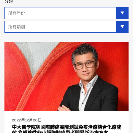
分類
年
分
類
類
別
分
類
2022年12月20日
中大醫學院與國際肺癌團隊測試免疫治療結合化療成
效 為轉移性非小細胞肺癌患者開發新治療方案