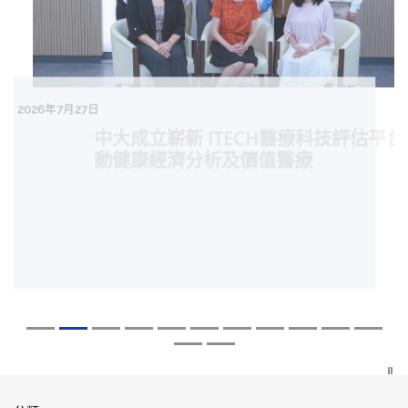
2026年8月5日
2026年7月27日
2026年7月10日
2026年7月10日
2026年7月7日
2026年6月29日
2026年6月22日
2026年6月17日
2026年6月10日
2026年6月5日
2026年6月2日
2026年5月19日
2026年5月14日
中大「環球醫學」連續13年全港收生之冠
中大研發「AI-OCT」系統助測糖尿黃斑水
中大黃秀娟教授獲頒中國工程界最高榮譽
中大新設「香港中文大學鳳凰獎學金」嘉
中大全新一站式PGT-Plus方案 精準辨識
中大發現青光眼治療新靶點 小鼠實驗證實
中大成功拆解肝癌免疫治療耐藥性機制 揭
中大與多名全球專家共同牽頭跨國肺癌研
中大教授陳重娥獲頒「清野裕傑出領袖
中大匯聚逾200位區域專家 探討私人醫療
中大張源津醫生成首位亞洲研究員 榮獲國
中大取得「從實驗室到臨床應用」研究突
中大成立嶄新 ITECH醫療科技評估平台 推
囊括12名文憑試滿分考生 佔學醫狀元六成
腫 假陽性轉介個案銳減六成 縮短患者輪
「光華工程科技獎」 成為今屆醫藥衞生領
許公開試狀元 鼓勵學醫狀元走出課堂放眼
傳統檢測中複雜基因異常「盲點」 降低人
可恢復七成視力 有助開創嶄新神經保護療
一種免疫細胞具「除廢餵食」新功能助癌
究 逾半晚期ALK陽性肺癌病人七年無惡化
獎」 成為本港首名學者榮膺亞洲糖尿病教
保險如何推動全民健康覆蓋
際泌尿科權威獎項John K. Lattimer 講座
破 初步證實GLP-1藥物可改善嚴重中風康
動健康經濟分析及價值醫療
中大醫科續為尖子首選 文憑試考生佔學額
候診症時間
域唯一香港學者
世界 裝備21世紀妙手仁醫
工受孕流產及異常妊娠風險
法
細胞耐藥性
因特定基因異常而引起的肺癌有望變成
研最高榮譽
獎
復情況
七成
「慢性病」 患者可與病共存
探索更多
探索更多
探索更多
探索更多
探索更多
探索更多
探索更多
探索更多
探索更多
探索更多
探索更多
探索更多
探索更多