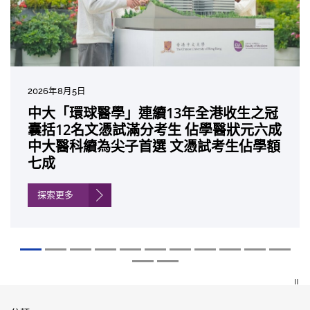
2026年8月5日
2026年7月10日
2026年7月10日
2026年7月7日
2026年6月29日
2026年6月22日
2026年6月17日
2026年6月10日
2026年6月5日
2026年6月2日
2026年5月19日
2026年5月14日
中大「環球醫學」連續13年全港收生之冠
中大研發「AI-OCT」系統助測糖尿黃斑水
中大黃秀娟教授獲頒中國工程界最高榮譽
中大新設「香港中文大學鳳凰獎學金」嘉
中大全新一站式PGT-Plus方案 精準辨識
中大發現青光眼治療新靶點 小鼠實驗證實
中大成功拆解肝癌免疫治療耐藥性機制 揭
中大與多名全球專家共同牽頭跨國肺癌研
中大教授陳重娥獲頒「清野裕傑出領袖
中大匯聚逾200位區域專家 探討私人醫療
中大張源津醫生成首位亞洲研究員 榮獲國
中大取得「從實驗室到臨床應用」研究突
囊括12名文憑試滿分考生 佔學醫狀元六成
腫 假陽性轉介個案銳減六成 縮短患者輪
「光華工程科技獎」 成為今屆醫藥衞生領
許公開試狀元 鼓勵學醫狀元走出課堂放眼
傳統檢測中複雜基因異常「盲點」 降低人
可恢復七成視力 有助開創嶄新神經保護療
一種免疫細胞具「除廢餵食」新功能助癌
究 逾半晚期ALK陽性肺癌病人七年無惡化
獎」 成為本港首名學者榮膺亞洲糖尿病教
保險如何推動全民健康覆蓋
際泌尿科權威獎項John K. Lattimer 講座
破 初步證實GLP-1藥物可改善嚴重中風康
中大醫科續為尖子首選 文憑試考生佔學額
候診症時間
域唯一香港學者
世界 裝備21世紀妙手仁醫
工受孕流產及異常妊娠風險
法
細胞耐藥性
因特定基因異常而引起的肺癌有望變成
研最高榮譽
獎
復情況
七成
「慢性病」 患者可與病共存
探索更多
探索更多
探索更多
探索更多
探索更多
探索更多
探索更多
探索更多
探索更多
探索更多
探索更多
探索更多