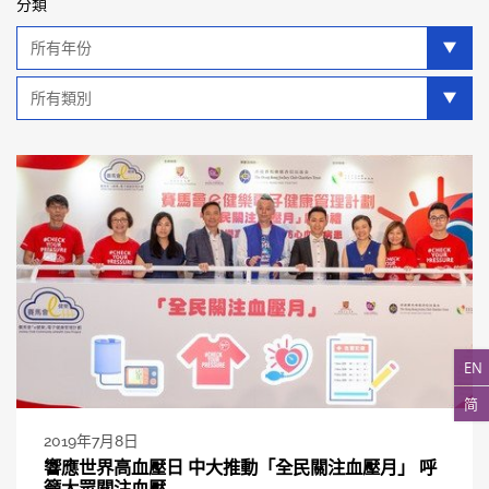
分類
年
分
類
類
別
分
類
EN
简
2019年7月8日
響應世界高血壓日 中大推動「全民關注血壓月」 呼
籲大眾關注血壓