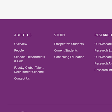
ABOUT US
STUDY
RESEARC
Overview
Prospective Students
Our Researc
People
Current Students
Research Ex
Schools, Departments
Continuing Education
Our Researc
& Unit
Research Ar
Faculty Global Talent
Research Inf
Recruitment Scheme
Contact Us