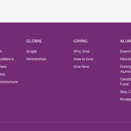
H
GLOBAL
GIVING
ALUM
h
Scope
Why Give
Event 
cellence
Partnerships
Area to Give
Newsle
hers
Give Now
Distin
Alumn
eas
Geral
rastructure
Fund
Stay 
Privil