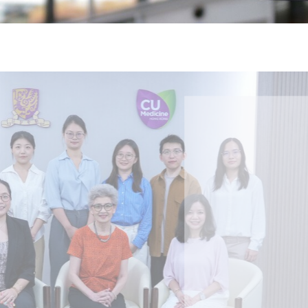
2026年8
2026年6
2026年7
2026年7
2026年7
2026年6
中大「
中大
2026年7
2026年6
2026年6
2026年6
2026年6
2026年5
2026年5
中大研
中大
中大
中大全
港收生
國肺癌
中大發
中大
中大
中大匯
中大
中大
中大成
糖尿黃
最高
學金」
精準
分考生
肺癌病
鼠實驗
性機制
出領袖
私人
員 榮
用」研
評估平
銳減六
成為
醫狀元
常「盲
科續為
因異
助開
廢餵
榮膺
覆蓋
John 
藥物
價值
間
學者
21世
及異
學額
「慢性
探索更
探索更
探索更
探索更
探索更
探索更
探索更