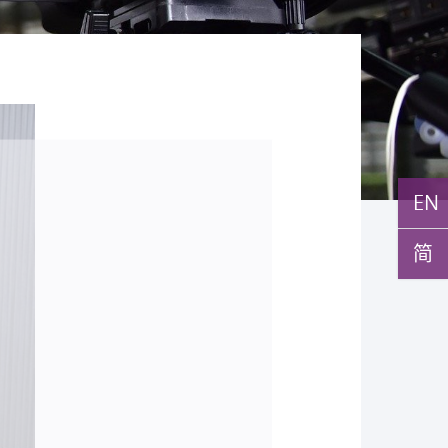
EN
月5日
月10日
简
月10日
月10日
月7日
月29日
環球醫學」連續13年全
與多名全球專家共同牽頭跨
月27日
月22日
月17日
月5日
月2日
月19日
月14日
發「AI-OCT」系統助測
黃秀娟教授獲頒中國工程界
新設「香港中文大學鳳凰獎
新一站式PGT-Plus方案
之冠 囊括12名文憑試滿
研究 逾半晚期ALK陽性
現青光眼治療新靶點 小
成功拆解肝癌免疫治療耐藥
教授陳重娥獲頒「清野裕傑
聚逾200位區域專家 探討
張源津醫生成首位亞洲研究
取得「從實驗室到臨床應
立嶄新 ITECH醫療科技
斑水腫 假陽性轉介個案
榮譽「光華工程科技獎」
嘉許公開試狀元 鼓勵學
辨識傳統檢測中複雜基因異
 佔學醫狀元六成 中大醫
人七年無惡化 因特定基
證實可恢復七成視力 有
 揭一種免疫細胞具「除
獎」 成為本港首名學者
醫療保險如何推動全民健康
獲國際泌尿科權威獎項
究突破 初步證實GLP-1
台 推動健康經濟分析及
成 縮短患者輪候診症時
今屆醫藥衞生領域唯一香港
走出課堂放眼世界 裝備
點」 降低人工受孕流產
尖子首選 文憑試考生佔
常而引起的肺癌有望變成
創嶄新神經保護療法
食」新功能助癌細胞耐藥性
亞洲糖尿病教研最高榮譽
K. Lattimer 講座獎
可改善嚴重中風康復情況
醫療
紀妙手仁醫
常妊娠風險
七成
病」 患者可與病共存
多
多
多
多
多
多
多