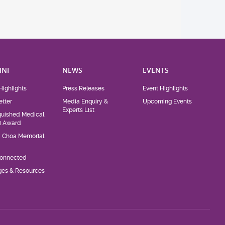
NI
NEWS
EVENTS
Highlights
Press Releases
Event Highlights
tter
Media Enquiry &
Upcoming Events
Experts List
guished Medical
i Award
d Choa Memorial
Connected
eges & Resources