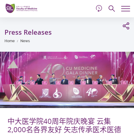
d
Skip
Searc
to
Tog
main
me
Start
content
main
Press Releases
content
Home
News
中大医学院40周年院庆晚宴 云集
2,000名各界友好 矢志传承医术医德