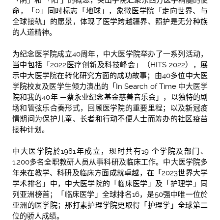
命，「0」同时标志「地球」，象徵医学院「走向世界、与
全球接轨」的愿景，体现了医学跨越疆界、照护是无分种族
的人道精神。
为纪念医学院成立40周年，中大医学院举办了一系列活动，
当中包括「2022医疗创新及科技峰会」（HITS 2022），展
示中大医学院在转化研究方面的成功故事；由40多位中大医
学院校友及医学生倾力演出的「In Search of Time 中大医学
院和我的40年 —蔡永业纪念基金慈善音乐会」，以独特的剧
场和管弦乐合奏形式，回顾医学院的重要里程；以及新冠疫
情期间为保护儿童、长者和行动不便人士而筹办的社区疫苗
接种计划。
中大医学院於1981年成立，现时共有19 个学院及部门、
1,200多名全职教研人员从事科研及临床工作。中大医学院多
年来在教学、科研及临床方面成就卓越，在「2023世界大学
学术排名」中，中大医学院的「临床医学」及「护理学」同
列亚洲榜首；「临床医学」全球排名16，是50强中唯一位於
亚洲的医学院；那打素护理学院更取得「护理学」全球第二
位的骄人成绩。