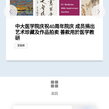
中大医学院庆祝40周年院庆 成员捐出
中大医学院庆祝成立40周年 「传」承
中大医学院35周年院庆晚宴 云集千多
艺术珍藏及作品拍卖 善款用於医学教
医术医德 创「新」医学科研 「全心」
位各界友好 承先启后回馈社会
研
关顾病患
里程碑
里程碑
里程碑
返回