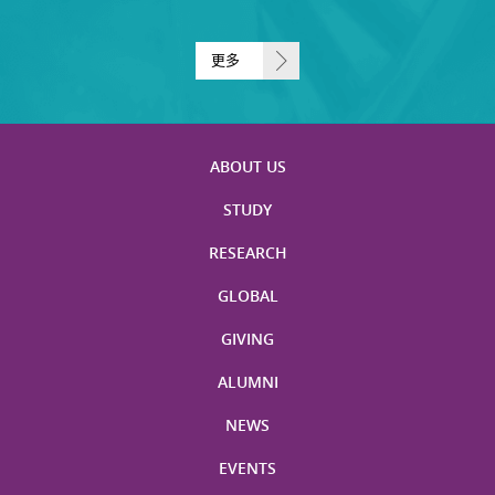
更多
ABOUT US
STUDY
RESEARCH
GLOBAL
GIVING
ALUMNI
NEWS
EVENTS