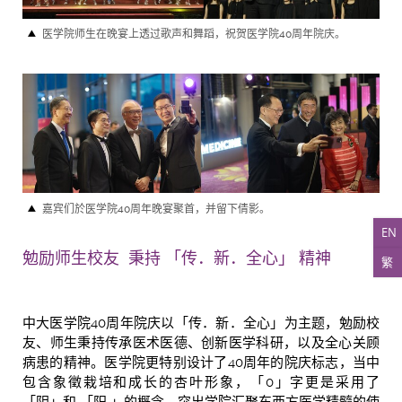
医学院师生在晚宴上透过歌声和舞蹈，祝贺医学院40周年院庆。
嘉宾们於医学院40周年晚宴聚首，并留下倩影。
EN
勉励师生校友 秉持 「传．新．全心」 精神
繁
中大医学院40周年院庆以「传．新．全心」为主题，勉励校
友、师生秉持传承医术医德、创新医学科研，以及全心关顾
病患的精神。医学院更特别设计了40周年的院庆标志，当中
包含象徵栽培和成长的杏叶形象，「0」字更是采用了
「阴」和 「阳 」的概念，突出学院汇聚东西方医学精髓的使