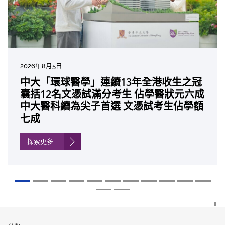
2026年8月5日
2026年7月27日
2026年7月10日
2026年7月10日
2026年7月7日
2026年6月29日
2026年6月22日
2026年6月17日
2026年6月10日
2026年6月5日
2026年6月2日
2026年5月19日
2026年5月14日
中大「環球醫學」連續13年全港收生之冠
中大成立嶄新 ITECH醫療科技評估平台 推
中大研發「AI-OCT」系統助測糖尿黃斑水
中大黃秀娟教授獲頒中國工程界最高榮譽
中大新設「香港中文大學鳳凰獎學金」嘉
中大全新一站式PGT-Plus方案 精準辨識
中大發現青光眼治療新靶點 小鼠實驗證實
中大成功拆解肝癌免疫治療耐藥性機制 揭
中大與多名全球專家共同牽頭跨國肺癌研
中大教授陳重娥獲頒「清野裕傑出領袖
中大匯聚逾200位區域專家 探討私人醫療
中大張源津醫生成首位亞洲研究員 榮獲國
中大取得「從實驗室到臨床應用」研究突
囊括12名文憑試滿分考生 佔學醫狀元六成
動健康經濟分析及價值醫療
腫 假陽性轉介個案銳減六成 縮短患者輪
「光華工程科技獎」 成為今屆醫藥衞生領
許公開試狀元 鼓勵學醫狀元走出課堂放眼
傳統檢測中複雜基因異常「盲點」 降低人
可恢復七成視力 有助開創嶄新神經保護療
一種免疫細胞具「除廢餵食」新功能助癌
究 逾半晚期ALK陽性肺癌病人七年無惡化
獎」 成為本港首名學者榮膺亞洲糖尿病教
保險如何推動全民健康覆蓋
際泌尿科權威獎項John K. Lattimer 講座
破 初步證實GLP-1藥物可改善嚴重中風康
中大醫科續為尖子首選 文憑試考生佔學額
候診症時間
域唯一香港學者
世界 裝備21世紀妙手仁醫
工受孕流產及異常妊娠風險
法
細胞耐藥性
因特定基因異常而引起的肺癌有望變成
研最高榮譽
獎
復情況
七成
「慢性病」 患者可與病共存
探索更多
探索更多
探索更多
探索更多
探索更多
探索更多
探索更多
探索更多
探索更多
探索更多
探索更多
探索更多
探索更多