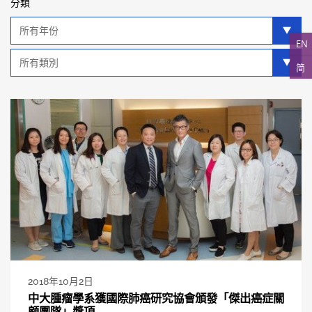
分類
年
分
EN
類
類
简
別
分
類
2018年10月2日
中大腫瘤學系獲國際肺癌研究協會頒發「傑出癌症關
顧團隊」獎項