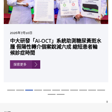
2026年8月5日
2026年7月27日
2026年7月10日
2026年7月10日
2026年7月7日
2026年6月29日
2026年6月22日
2026年6月17日
2026年6月10日
2026年6月5日
2026年6月2日
2026年5月19日
2026年5月14日
中大「環球醫學」連續13年全港收生之冠
中大成立嶄新 ITECH醫療科技評估平台 推
中大研發「AI-OCT」系統助測糖尿黃斑水
中大黃秀娟教授獲頒中國工程界最高榮譽
中大新設「香港中文大學鳳凰獎學金」嘉
中大全新一站式PGT-Plus方案 精準辨識
中大發現青光眼治療新靶點 小鼠實驗證實
中大成功拆解肝癌免疫治療耐藥性機制 揭
中大與多名全球專家共同牽頭跨國肺癌研
中大教授陳重娥獲頒「清野裕傑出領袖
中大匯聚逾200位區域專家 探討私人醫療
中大張源津醫生成首位亞洲研究員 榮獲國
中大取得「從實驗室到臨床應用」研究突
囊括12名文憑試滿分考生 佔學醫狀元六成
動健康經濟分析及價值醫療
腫 假陽性轉介個案銳減六成 縮短患者輪
「光華工程科技獎」 成為今屆醫藥衞生領
許公開試狀元 鼓勵學醫狀元走出課堂放眼
傳統檢測中複雜基因異常「盲點」 降低人
可恢復七成視力 有助開創嶄新神經保護療
一種免疫細胞具「除廢餵食」新功能助癌
究 逾半晚期ALK陽性肺癌病人七年無惡化
獎」 成為本港首名學者榮膺亞洲糖尿病教
保險如何推動全民健康覆蓋
際泌尿科權威獎項John K. Lattimer 講座
破 初步證實GLP-1藥物可改善嚴重中風康
中大醫科續為尖子首選 文憑試考生佔學額
候診症時間
域唯一香港學者
世界 裝備21世紀妙手仁醫
工受孕流產及異常妊娠風險
法
細胞耐藥性
因特定基因異常而引起的肺癌有望變成
研最高榮譽
獎
復情況
七成
「慢性病」 患者可與病共存
探索更多
探索更多
探索更多
探索更多
探索更多
探索更多
探索更多
探索更多
探索更多
探索更多
探索更多
探索更多
探索更多