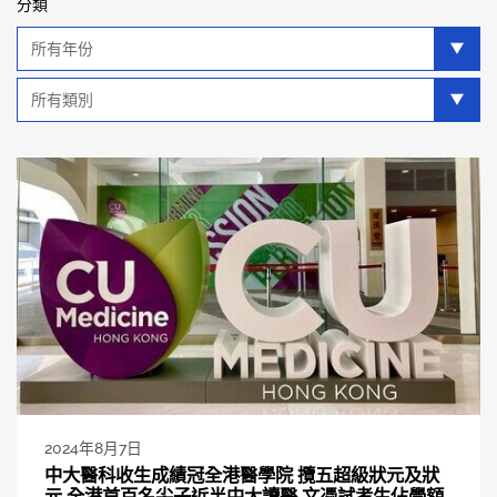
分類
年
分
類
類
別
分
類
2024年8月7日
中大醫科收生成績冠全港醫學院 攬五超級狀元及狀
元 全港首百名尖子近半中大讀醫 文憑試考生佔學額