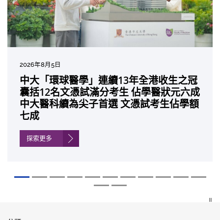
2026年8月5日
2026年7月27日
2026年7月10日
2026年7月10日
2026年7月7日
2026年6月29日
2026年6月22日
2026年6月17日
2026年6月10日
2026年6月5日
2026年6月2日
2026年5月19日
2026年5月14日
中大「環球醫學」連續13年全港收生之冠
中大成立嶄新 ITECH醫療科技評估平台 推
中大研發「AI-OCT」系統助測糖尿黃斑水
中大黃秀娟教授獲頒中國工程界最高榮譽
中大新設「香港中文大學鳳凰獎學金」嘉
中大全新一站式PGT-Plus方案 精準辨識
中大發現青光眼治療新靶點 小鼠實驗證實
中大成功拆解肝癌免疫治療耐藥性機制 揭
中大與多名全球專家共同牽頭跨國肺癌研
中大教授陳重娥獲頒「清野裕傑出領袖
中大匯聚逾200位區域專家 探討私人醫療
中大張源津醫生成首位亞洲研究員 榮獲國
中大取得「從實驗室到臨床應用」研究突
囊括12名文憑試滿分考生 佔學醫狀元六成
動健康經濟分析及價值醫療
腫 假陽性轉介個案銳減六成 縮短患者輪
「光華工程科技獎」 成為今屆醫藥衞生領
許公開試狀元 鼓勵學醫狀元走出課堂放眼
傳統檢測中複雜基因異常「盲點」 降低人
可恢復七成視力 有助開創嶄新神經保護療
一種免疫細胞具「除廢餵食」新功能助癌
究 逾半晚期ALK陽性肺癌病人七年無惡化
獎」 成為本港首名學者榮膺亞洲糖尿病教
保險如何推動全民健康覆蓋
際泌尿科權威獎項John K. Lattimer 講座
破 初步證實GLP-1藥物可改善嚴重中風康
中大醫科續為尖子首選 文憑試考生佔學額
候診症時間
域唯一香港學者
世界 裝備21世紀妙手仁醫
工受孕流產及異常妊娠風險
法
細胞耐藥性
因特定基因異常而引起的肺癌有望變成
研最高榮譽
獎
復情況
七成
「慢性病」 患者可與病共存
探索更多
探索更多
探索更多
探索更多
探索更多
探索更多
探索更多
探索更多
探索更多
探索更多
探索更多
探索更多
探索更多