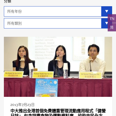
分類
年
分
EN
類
類
別
简
分
類
2013年7月23日
中大推出全港首個免費體重管理流動應用程式「健營
日誌」 包含詳盡食物及運動資料庫 協助市民全方