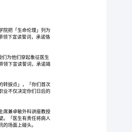
学院把「生命伦理」列为
长带领下宣读誓词，承诺恪
授们为他们穿起象
征
医生
带领下宣读誓词，承诺竭
的转捩点」，「你们首次
职业不仅决定你们日后的
主席兼卓敏外科讲座教授
望。「医生有责任将病人
讯的场面上碰头。