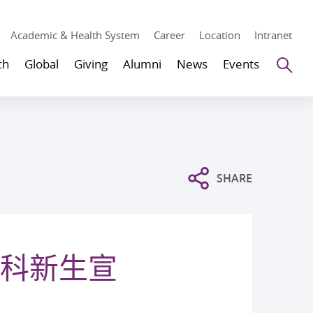
Academic & Health System
Career
Location
Intranet
Se
ch
Global
Giving
Alumni
News
Events
SHARE
医科新生宣