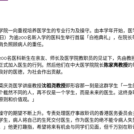
学院一向重视培养医学生的专业行为及操守。由本学年开始，医
6日）为逾200名新入学的医科生举行首届「白袍典礼」，在院
肩负照顾病人的重任。
200名医科新生在亲友、师长及医学院教职员的见证下，先由教
正式加入医生的行列。然后他们在中大医学院院长
陈家亮教授
的
良好的医德，为社会作出贡献。
莫庆尧医学讲座教授
沈祖尧教授
即形容那一刻是这群学生「一生
个截然不同的人，再不仅是一个学生，而是未来的医生。这终身
原则和价值观。」
操守的期望不断上升。专责处理医疗事故聆讯的香港医务委员会
学生，病人将自己的生死交付医生，作为医生的绝不能令病人失
。」他更打趣指，希望将来有机会与同学们见面，但千万别在聆