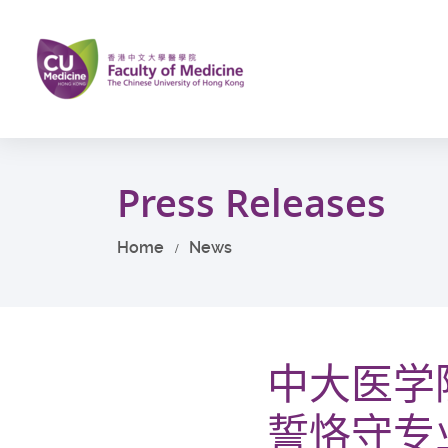
Skip
to
main
content
Start
main
Press Releases
content
Home
News
中大医学
誓恪守专