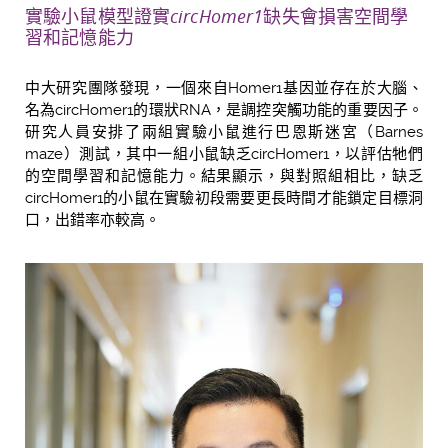
實驗小鼠模型證實
circHomer1
缺失會損
害空間學
習和記憶能力
中大研究團隊發現，一個來自Homer1基因並存在於大腦、
名為circHomer1的環狀RNA，是調控突觸功能的重要因子。
研究人員安排了兩組實驗小鼠進行巴恩斯迷宮（Barnes
maze）測試，其中一組小鼠缺乏circHomer1，以評估牠們
的空間學習和記憶能力。結果顯示，與對照組相比，缺乏
circHomer1的小鼠在實驗初段需要更長時間才能鎖定目標洞
口，出錯率亦較高。