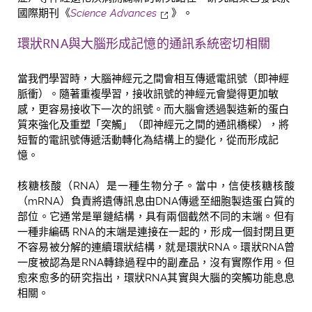
國際期刊
《
Science Advances
》。
環狀
RNA
與大腦形成記憶的通訊系統密切相關
當我們學習時，大腦神經元之間會相互傳遞電訊號（即神經
脈衝）。隨著重複學習，接收訊號的神經元會變得更加敏
感，更容易接收下一次的訊號。而大腦會透過製造新的蛋白
質來強化及重塑「突觸」（即神經元之間的通訊橋樑），將
短暫的電訊號傳遞活動轉化為結構上的變化，從而形成記
憶。
核糖核酸（RNA）是一種生物分子。當中，信使核糖核酸
（mRNA）負責將遺傳訊息由DNA傳遞至細胞製造蛋白質的
部位。它通常是單鏈結構，具有兩個截然不同的末端。但有
一種非編碼 RNA的末端是連接在一起的，形成一個封閉且更
不容易被分解的連續環狀結構，就是環狀RNA。環狀RNA曾
一度被認為是RNA轉錄過程中的副產品，沒有實際作用。但
愈來愈多的研究指出，環狀RNA其實與大腦的突觸功能息息
相關。