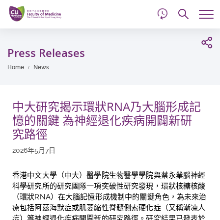
d
Skip
Searc
to
Tog
main
me
Start
content
main
Press Releases
content
Home
News
中大研究揭示環狀RNA乃大腦形成記
憶的關鍵 為神經退化疾病開闢新研
究路徑
2026年5月7日
香港中文大學（中大）醫學院生物醫學學院與
蔡永業腦神經
科學研究所
的研究團隊一項突破性研究發現，環狀核糖核酸
（環狀
RNA
）在大腦記憶形成機制中的關鍵角色，為未來治
療包括阿茲海默症或
肌萎縮性脊髓側索硬化症（又稱漸凍人
症）
等神經退化疾病開闢新的研究路徑。研究結果已發表於