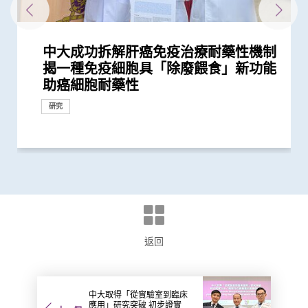
中大成功拆解肝癌免疫治療耐藥性機制
中大成功研發可3D打印的生物活性材
中大城大神經科學專家證實動物擁有數
中大醫學院與美國貝勒醫學院合作研究
中大破解全球最全面的「美國曱甴」基
中大發現促進關聯記憶形成的神經結構
中大研究揭開蟎蟲進化史 有助加強預
中大聯同港大及倫敦大學學院破解基因
中大全球首證由人工智能技術研發出的
中大發現新方法將肝腫瘤由「冷」轉
中大聯同理大及西悉尼大學研究發現人
中大醫學院團隊發現B細胞及基因
中大發現糖尿病或為感染新冠肺炎高危
中大研究發現引起壓力行為反應的大腦
中大醫學院團隊發現一種新型生物標記
中大研究發現「認知靈活性」調節機制
中大研究發現維持體內鐵質水平之關鍵
中大生物醫學學院力爭成世界領先生物
中大港大合作開展復發性卵巢癌藥物基
中大「蔡永業腦神經科學中心」破解大
中大成功揭示腫瘤免疫逃脱新機制 開
中大公布「動脈粥樣硬化」形成新發現
中大推全球首項運用「單細胞基因技
中大聯同國際專家發現引致腦退化基
中大與養和醫院攜手研究 發現抑鬱症
中大領導團隊全球率先破解粉塵蟎基因
中大與美國專家攜手合作進行臨床遺傳
中大羅桂祥綜合生物醫學大樓今天正式
揭一種免疫細胞具「除廢餵食」新功能
料及其他肌腱相關技術 有望應用於修
感 解決科學界多年爭論
首次發現DHX9基因突變導致神經發育
因組圖譜 揭示曱甴新型致敏原 有助開
有助更深入了解腦部疾病如何損害記憶
防、診斷和治療常見的蟎過敏
突變引致先天性巨結腸症機制 為開發
磁力共振腦掃描指數 能有效臨床偵測
「熱」 激活免疫T細胞滅癌 助發展更有
體神經系統產生更高效能跑步方法的機
GPR18可預測多種癌症的存活期
因素 研究有助了解病毒致病潛在機制
訊息傳遞路徑 為探究腦部疾病引致的
可在頭頸癌患者中預測長一倍的存活期
多巴胺失調可致靈活性受損
物質 如缺乏可致過量鐵質積聚 損害主
醫學中心 培育頂尖生物醫學專才 開
因組學研究 免費為百名本地病人提供
腦學習動作技能原理
拓「免疫療法」新方向
揭示心血管疾病治療新方向
術」檢測卵子質素研究 破解卵子老化
因 為治療及預防「阿茲海默氏症」帶
患者出現睡眠行為障礙或是腦退化先兆
組 為吸入性過敏疾病提供診斷及治療
學培訓 設立本港首個一站式遺傳病門
開幕
助癌細胞耐藥性
復大範圍肌腱撕裂
障礙
發精準免疫治療
嶄新治療方案提供線索
三類早期認知障礙疾病
效的新免疫療法
制
異常重複行為提供基礎
要器官
拓高端「轉化醫學」研究
分析
及女性不育之謎
來新方向
新方向
診服務
研究
研究
研究
研究
研究
研究
研究
研究
研究
研究
研究
里程碑
研究
研究
研究
研究
研究
研究
研究
研究
研究
研究
里程碑
研究
研究
研究
研究
國際合作
返回
中大取得「從實驗室到臨床
應用」研究突破 初步證實